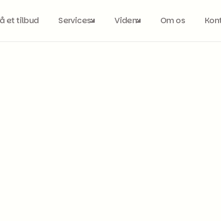
Få et tilbud
Services
Viden
Om os
Kon