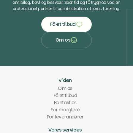
om bilag, bøvl og besvær. Spar tid og få tryghed ved en
professionel partner til administration af jeres forening.
Få et tilbud
Få et tilbud
Om os
Om os
Viden
Om os
Få et tilbud
Kontakt os
For mæglere
For leverandører
Vores services