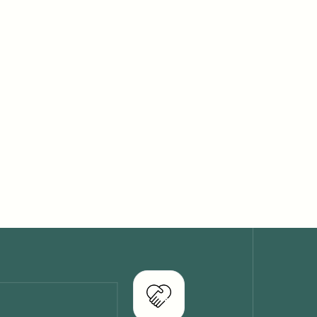
Jobopslag: Ejendomsadministrator
til foreningsejendomme
26/9/2025
Praktik i ejendomsadministration for
finansbachelor - efterår 2026