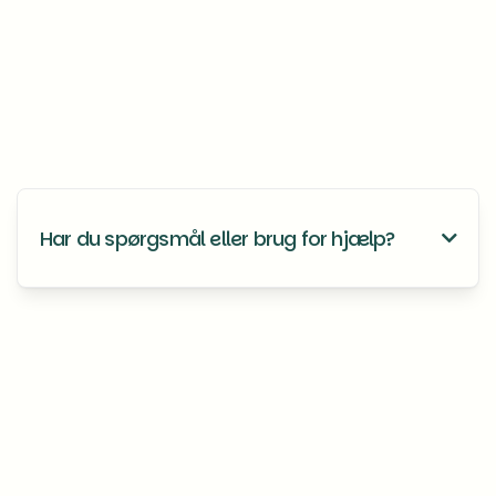
Afdragsordninger er ikke en ret, men en mulighed. Vores mål
er at finde en løsning, der både tager hensyn til din situation
og til foreningens økonomi.
Har du spørgsmål eller brug for hjælp?

Du er altid velkommen til at kontakte os, hvis du er i tvivl
om noget eller har brug for hjælp til at indsende
oplysninger.
📧 Skriv til os på
kontakt@voresforening.dk
(anbefalet)
📞 Ring til os på telefon
+45 73 70 98 32
Telefonen har åbent mandag til torsdag fra kl. 10–15 og