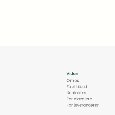
Læs mere
Viden
Om os
Få et tilbud
Kontakt os
For mæglere
For leverandører