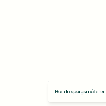
adresse
Overtagelsesdatoen
fulde navn/navne
e-mailadresse
telefonnummer
anden relevant inform
Har du spørgsmål eller 
Du er altid velkommen til at konta