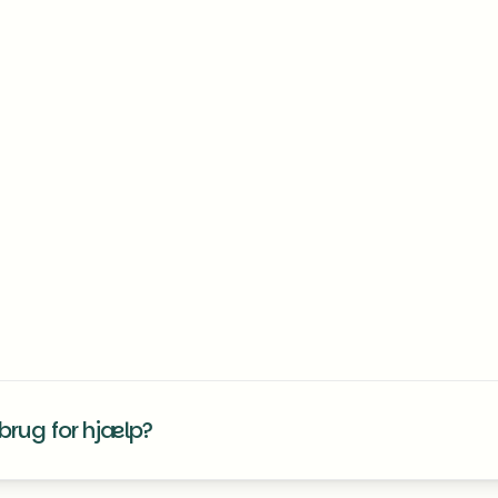
ation
brug for hjælp?
kte os, hvis du er i tvivl om noget eller har brug for hjælp til at inds