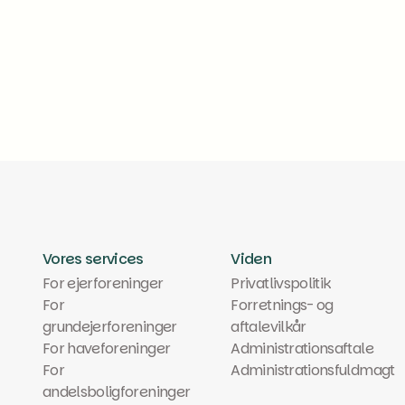
Læs mere
Vores services
Viden
For ejerforeninger
Privatlivspolitik
For
Forretnings- og
grundejerforeninger
aftalevilkår
For haveforeninger
Administrationsaftale
For
Administrationsfuldmagt
andelsboligforeninger