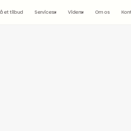
Få et tilbud
Services
Viden
Om os
Kon