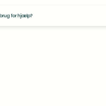
brug for hjælp?
kte os, hvis du er i tvivl om noget eller har brug for hjælp til at inds
orening.dk (anbefalet)
0 98 32
rsdag fra kl. 10–15 og fredag fra kl. 10–14.
ng du bor i, samt adressen på din bolig.
Det gør det lettere for os a
Guide til revision i 