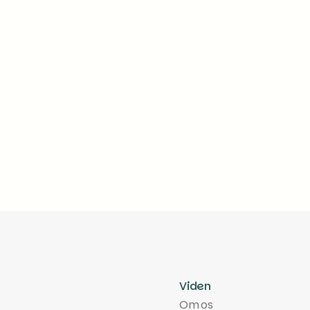
Ved salg af en andelsbolig udarbejder vi både salgsaftal
nøgleoplysningsskema samt står for den økonomiske af
mellem køber og sælger.
Læs mere
Viden
Om os