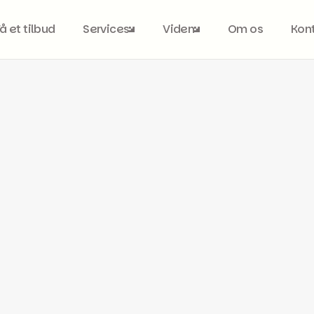
Få et tilbud
Services
Viden
Om os
Kon