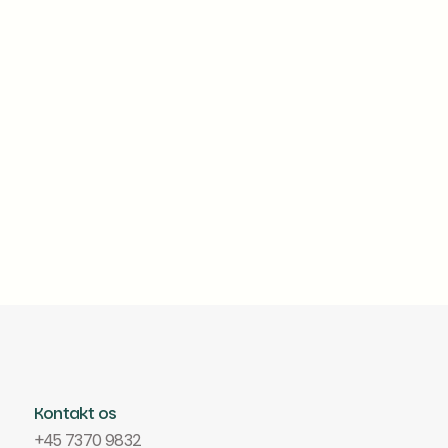
revisorer, der skal gennemgå en
gsvirke Online. Formålet er at gøre det
bilag, opkrævninger og de rapporter,
sion.
Kontakt os
+45 7370 9832