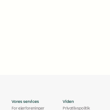
e og
Denne guide er skrevet til 
regning
forenings regnskab i Foreni
nemt at finde posteringer, 
man typisk bruger i en revi
Læs mere
Vores services
Viden
For ejerforeninger
Privatlivspolitik